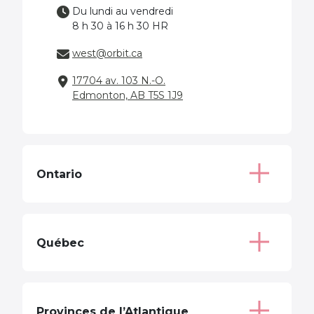
Du lundi au vendredi
8 h 30 à 16 h 30 HR
west@orbit.ca
17704 av. 103 N.-O.
Edmonton, AB T5S 1J9
Ontario
Québec
Provinces de l’Atlantique