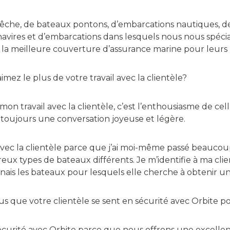
 pêche, de bateaux pontons, d’embarcations nautiques, d
avires et d’embarcations dans lesquels nous nous spécial
t la meilleure couverture d’assurance marine pour leurs 
mez le plus de votre travail avec la clientèle?
mon travail avec la clientèle, c’est l’enthousiasme de cell
t toujours une conversation joyeuse et légère.
c la clientèle parce que j’ai moi-même passé beaucoup 
ux types de bateaux différents. Je m’identifie à ma cli
nnais les bateaux pour lesquels elle cherche à obtenir 
 que votre clientèle se sent en sécurité avec Orbite p
sécurité avec Orbite parce que nous offrons une excell