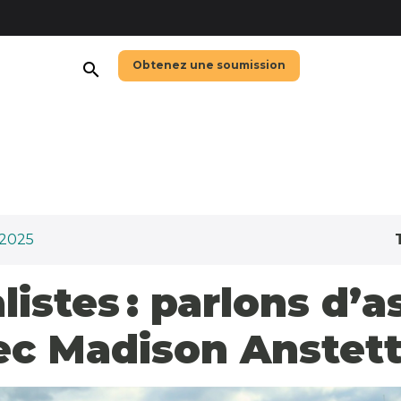
Obtenez une soumission
search
/2025
listes : parlons d’
ec Madison Anstet